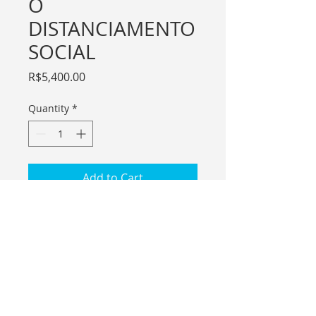
O
DISTANCIAMENTO
SOCIAL
Price
R$5,400.00
Quantity
*
Add to Cart
For international purchase please
contact me.
ESTUDOS SOBRE
DISTANCIAMENTO SOCIAL